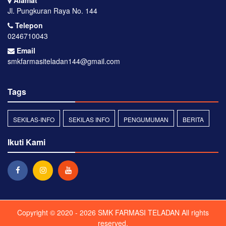
Alamat
Jl. Pungkuran Raya No. 144
Telepon
0246710043
Email
smkfarmasiteladan144@gmail.com
Tags
SEKILAS-INFO
SEKILAS INFO
PENGUMUMAN
BERITA
Ikuti Kami
Copyright © 2020 - 2026
SMK FARMASI TELADAN
All rights
reserved.